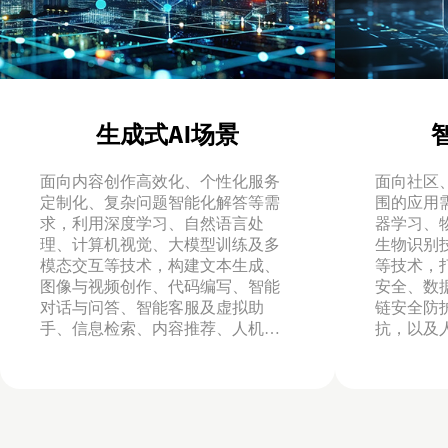
生成式AI场景
面向内容创作高效化、个性化服务
面向社区
定制化、复杂问题智能化解答等需
围的应用
求，利用深度学习、自然语言处
器学习、物
理、计算机视觉、大模型训练及多
生物识别
模态交互等技术，构建文本生成、
等技术，
图像与视频创作、代码编写、智能
安全、数
对话与问答、智能客服及虚拟助
链安全防
手、信息检索、内容推荐、人机交
抗，以及
互、数字内容服务、科学研究、智
估、数据
慧教育、个性化推荐与决策支持等
强、决策
场景。