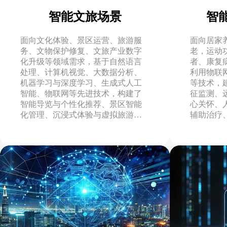
智能文旅场景
智
面向文化体验、景区运营、旅游服
面向居家
务、文物保护修复、文旅产业数字
老，运动
化升级等领域需求，基于自然语言
者、康复
处理、计算机视觉、大数据分析、
利用物联网
机器学习与深度学习、生成式人工
等技术，
智能、物联网等先进技术，构建了
征监测、
智能导览与个性化推荐、景区智能
心关怀、
化管理、沉浸式体验与虚拟旅游、
辅助治疗
智能客服与自动化运营、AI+文物修
适老类家
复与数字化复原等场景，推动旅游
能康复技
行业的服务模式和管理方式从传统
人智能陪
模式向智能化、数字化、可持续化
肢、运动
方向转型，助力文物保护与文化传
承创新发展。